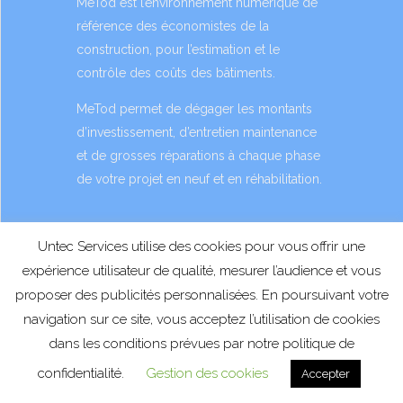
MeTod est l’environnement numérique de
référence des économistes de la
CONTACTEZ-NOUS
construction, pour l’estimation et le
contrôle des coûts des bâtiments.
MeTod permet de dégager les montants
d’investissement, d’entretien maintenance
et de grosses réparations à chaque phase
de votre projet en neuf et en réhabilitation.
En savoir
Untec Services utilise des cookies pour vous offrir une
plus sur
les tarifs
expérience utilisateur de qualité, mesurer l’audience et vous
proposer des publicités personnalisées. En poursuivant votre
navigation sur ce site, vous acceptez l’utilisation de cookies
dans les conditions prévues par notre politique de
confidentialité.
Gestion des cookies
Accepter