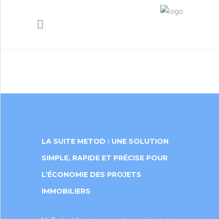
A-PROPOS
FORMATIONS
LA SUITE METOD : UNE SOLUTION
ÉVÉNEMENTS
SIMPLE, RAPIDE ET PRÉCISE POUR
LOGICIELS
L’ÉCONOMIE DES PROJETS
IMMOBILIERS
ACTUALITÉS
PARTENARIATS